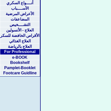
أنــــواع السكري
الأســــباب
الأعراض المرضية
المضاعفات
التشــــخيص
العلاج - الأنسولين
الأقراص الخافضة للسكر
العلاج الغذائي
العلاج بالرياضة
For Professional
e-BOOK
Bookshelf
Pamplet-Booklet
Footcare Guidline