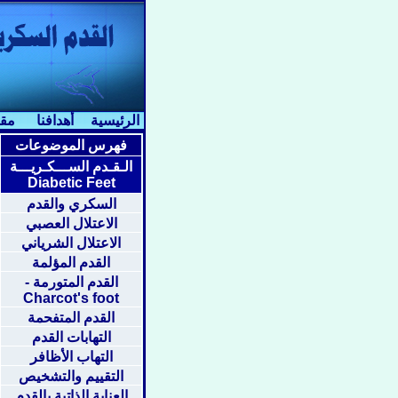
الرئيسية
أهدافنا
مقا
فهرس الموضوعات
الـقـدم الســـكـريـــة
Diabetic Feet
السكري والقدم
الاعتلال العصبي
الاعتلال الشرياني
القدم المؤلمة
القدم المتورمة -
Charcot's foot
القدم المتفحمة
التهابات القدم
التهاب الأظافر
التقييم والتشخيص
العناية الذاتية بالقدم