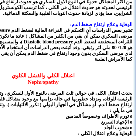
من أكثر المشاكل حدوثاً في النوع الأول للسكري هو حدوث ارتفاع 
الرئيسي لحدوثه هو حدوث اعتلال في الكلى ، كما ترسب الكولسترو
الشرايين، مما يؤدي لزيادة حدوث النوبات القلبية والسكتة الدماغية.
الوقاية وعلاج ارتفاع ضغط الدم:
مرضى السكري يمكن أن يقي من الكثير من المشاكل ( عادة ما تكون 
للقراءة المنخفضة لضغط الدم re
هو 120/ 80 ملي لتر زئبقي، وقد أثبتت بعض الدراسات أن استخدام
لدى مرضى السكري بدون وجود ارتفاع في ضغط الدم يمكن أن يقي م
كما الأمراض القلبية
اعتلال الكلي والفشل الكلوي
Nephropathy
يحدث اعتلال الكلى في حوالي ثلث المرضى بالنوع الأول للسكري، وت
الرئيسة للوفاة، وتزداد خطورتها في حالة تزامنها مع وجود مشاكل قلبي
ارتفاع ضغط الدم، أو مشاكل في الجهاز البولي ( تكرر الالتهابات )، وتت
في ما يلي :
o تورم الأطراف وخصوصاً القدمين
o الإجهاد السريع
o شحوب الجلد
الوقاية وعلاج اعتلال الكلي :