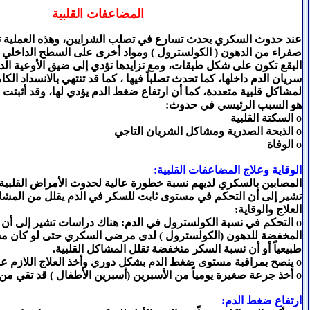
المضاعفات القلبية
عند حدوث السكري يحدث تسارع في تصلب الشرايين، وهذه العملية 
صفراء من الدهون ( الكولسترول ) ومواد أخرى على السطح الداخلي لل
البقع تكون على شكل طبقات، ومع تزايدها تؤدي إلى ضيق الأوعية ا
سريان الدم داخلها، كما تحدث تصلباً فيها ، كما قد تنتهي بالانسداد الكا
لمشاكل قلبية متعددة، كما أن ارتفاع ضغط الدم يؤدي لها، وقد أثبت
هو السبب الرئيسي في حدوث:
o السكتة القلبية
o الذبحة الصدرية ومشاكل الشريان التاجي
o الوفاة
الوقاية وعلاج المضاعفات القلبية:
المصابين بالسكري لديهم نسبة خطورة عالية لحدوث الأمراض القلبية
تشير إلى أن التحكم في مستوى ثابت للسكر في الدم يقلل من المشاكل
العلاج والوقاية:
o التحكم في نسبة الكولسترول في الدم: هناك دراسات تشير إلى أن ا
المخفضة للدهون (الكولسترول ) لدى مرضى السكري حتى لو كان م
طبيعياً أو أن نسبة السكر منخفضة تقلل المشاكل القلبية.
o ينصح بمراقبة مستوى ضغط الدم بشكل دوري وأخذ العلاج اللازم عند بداية إرتفاعة.
o أخذ جرعة صغيرة يومياً من الأسبرين (أسبرين الأطفال ) قد تقي من الأمراض القلبية.
ارتفاع ضغط الدم: