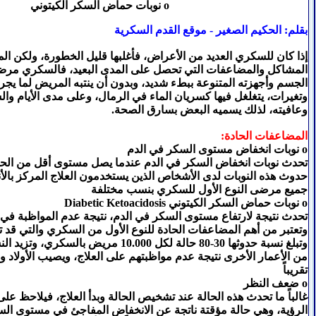
o نوبات حماض السكر الكيتوني
بقلم: الحكيم الصغير - موقع القدم السكرية
إذا كان للسكري العديد من الأعراض، فأغلبها قليل الخطورة، ولكن ا
المشاكل والمضاعفات التي تحصل على المدى البعيد، فالسكري مرض
الجسم وأجهزته المتنوعة ببطء شديد، وبدون أن ينتبه المريض لما يج
وتغيرات، يتغلغل فيها كسريان الماء في الرمال، وعلى مدى الأيام و
وعافيته، لذلك يسميه البعض بسارق الصحة.
المضاعفات الحادة:
o نوبات انخفاض مستوى السكر في الدم
تحدث نوبات انخفاض السكر في الدم عندما يصل مستوى أقل من الحد 
حدوث هذه النوبات لدى الأشخاص الذين يستخدمون العلاج المركز بال
جميع مرضى النوع الأول للسكري بنسب مختلفة
o نوبات حماض السكر الكيتوني Diabetic Ketoacidosis
تحدث نتيجة لارتفاع مستوى السكر في الدم، نتيجة عدم المواظبة في أخ
وتعتبر من أهم المضاعفات الحادة للنوع الأول من السكري والتي قد تؤد
وتبلغ نسبة حدوثها 30-80 حالة لكل 10.000 مريض 
من الأعمار الأخرى نتيجة عدم مواظبتهم على العلاج، ويصيب الأولاد و
تقريباً
o ضعف النظر
غالباً ما تحدث هذه الحالة عند تشخيص الحالة وبدأ العلاج، فيلاحظ 
الرؤية، وهي حالة مؤقتة ناتجة عن الانخفاض المفاجئ في مستوى الس