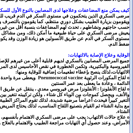
كيف يمكن منع المضاعفات وعلاجها لدى المصابين بالنوع الأول للسك
مرضى السكري الذين يتحكمون في مستوى السكر في الدم قريب لل
ويقومون بزيارة الطبيب بشكل دوري منتظم، كما يقومون بالتصرف وت
حسب حاجتهم ونشاطهم ، تحدث لهم المضاعفات بنسبة أقل من غيره
يعيش مرضى السكري على حياة طبيعية ما أمكن ذلك، ومن مشاكل ا
مستوى السكر في الدم عن طريق الأنسولين هو زيادة الوزن وقد يكون 
ضغط الدم.
الوقاية وعلاج الإصابة بالالتهابات:
جميع المرضى المصابين بالسكري لديهم قابلية أعلى من غيرهم للإصابة
الفيروسية والبكتيرية، وتكمن الخطورة في نقص الأحاسيس لدى المر
الالتهابات،لذلك ينصح بإعطاء تطعيمات إضافية للوقاية ومنها:
o لقاح المكورات الرئوية umococcal vaccine
الدائمة ، وعادة ما يعطى بعد عمر السنتين
o لقاح الأنفلونزا : الأنفلونزا مرض فيروسي معدي ، ينتقل عن طريق ال
والأنف، ويحصل كموجات من الوباء كل شتاء ، ولكن تركيبته تتغير بين
التغير كبيراً فيحدث أعراضاً مرضية شديدة، لذلك تقوم المراكز الطب
مع بداية الشتاء ثم القيام بتصنيع اللقاح المناسب، لذلك يحتاج المريض
الشتاء.
o علاج حالات الالتهاب: يجب على مرضى السكري الاهتمام بأنفسهم، ب
الأمراض، وعند حصول أي التهابات مراجعة الطبيب والاهتمام بالعلاج 