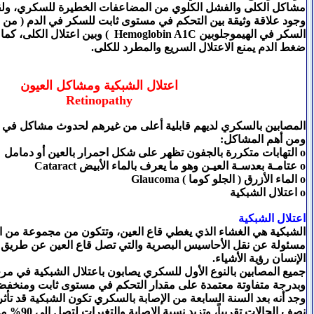
مشاكل الكلى والفشل الكلوي من المضاعفات الخطيرة للسكري، ولقد
وجود علاقة وثيقة بين التحكم في مستوى ثابت للسكر في الدم ( من خ
السكر في الهيموجلوبين Hemoglobin A1C ) وبين
ضغط الدم يمنع الاعتلال السريع والمطرد للكلى.
اعتلال الشبكية ومشاكل العيون
Retinopathy
المصابين بالسكري لديهم قابلية أعلى من غيرهم لحدوث مشاكل في ال
ومن أهم المشاكل:
o التهابات متكررة بالجفون تظهر على شكل احمرار بالعين أو دمامل
o عتامـة بعدسـة العيـن وهو ما يعرف بالماء الأبيض Cataract
o الماء الأزرق ( الجلو كوما ) Glaucoma
o اعتلال الشبكية
اعتلال الشبكية
الشبكية هي الغشاء الذي يغطي قاع العين، وتتكون من مجموعة من ا
مسئولة عن نقل الأحاسيس البصرية والتي تصل قاع العين عن طريق 
الإنسان رؤية الأشياء.
جميع المصابين بالنوع الأول للسكري يصابون باعتلال الشبكية في 
وبدرجة متفاوتة معتمدة على مقدار التحكم في مستوى ثابت ومنخفض
وجد أنه بعد السنة السابعة من الإصابة بالسكري تكون الشبكية قد تأ