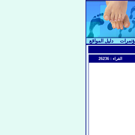
ؤتمرات
دليل المواقع
القراء :
26236