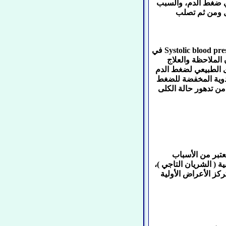
في ضغط الدم، والسبب
ل ومن ثم تصلب
تشير بعض الدراسات أن التحكم في القراءة العالية لضغط الدم Systolic blood pressure في
الملاحظة والعلاج
Diastolic blood pressu )، والمستوى الطبيعي لضغط الدم
 الأدوية المخفضة للضغط
ن تدهور حالة الكلى
عتبر من الأسباب
ة ( الشريان التاجي )،
ركز الأعراض الأولية