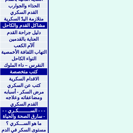
الحذاء والجوارب
القدم السكري
متلازمة اليدّ السكرية
مشاكل القدم والكاحل
دليل جراحة القدم
العناية بالقدمين
آلآم الكعب
التهاب اللفافة الأخمصية
التواء الكاحل
النقرس – داء الملوك
كتب متخصصة
الاقدام السكرية
كتب عن السكري
مرض السكر - أسبابه
ومضاعفاته وعلاجه
القدم السكري
- - - الســــــــكـري - -
- سارق الصحة والحياة
ما هو الســـكري ؟
مستوى السكر في الدم