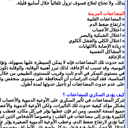
بذلك، ولا تحتاج لعلاج فسوف تزول تلقائياً خلال أسابيع قليلة.
المضاعفات المزمنة
o المضاعفات القلبية
o ارتفاع ضغط الدم
o اعتلال الأعصاب
o اعتلال الشبكية والبصر
o اعتلال الكلي والفشل الكلوي
o زيادة الإصابة بالالتهابات
o المشاكل النفسية
o الإعاقة
عند حدوث تلك المضاعفات فإنه لا يمكن السيطرة عليها بسهولة، وتؤث
اليومية، وقد تسبب له الإعاقة، لذلك تبرز أهمية الوقاية، والوقاية تكو
في مستوى السكر في الدم ثابت وقريب للمستوى الطبيعي من خلال أ
المناسبة، فقد أثبتت الدراسات أن المحافظة على مستوى منخفض وث
على عدم حدوث المضاعفات أو تأجيل حدوثها لمدة أطول.
كيف يؤدى السكري للمضاعفات ؟
تتركز المضاعفات في تأثير السكري على الأوعية الدموية والأعصاب ا
بشكل مؤكد كيفية حدوث تلك التأثيرات، ولكن الأوعية الدموية والأع
جميع أنسجة الجسم، ومن ثم فإن عطبها يؤثر في كل مكان، فعطب وتل
الكبيرة يؤدى إلى مضاعفات في القلب ( وخصوصاً الأشخاص الذين لديهم 
كما تؤدي لارتفاع ضغط الدم، وعطب الأوعية الدموية الصغيرة يؤثر على
اعتلال الأعصاب الطرفية فيؤثر بشكل واضح على الأطراف وخصوصاً ا