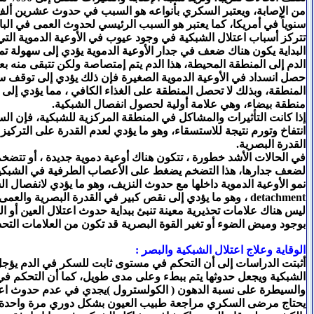
من الإصابة، ويعتبر السكري بأنواعه هو السبب في حدوث عشرين ألف
سنوياً في أمريكا، كما يعتبر هو السبب الرئيسي لحدوث العمى في البا
تتركز أسباب اعتلال الشبكية في وجود عيوب في الأوعية الدموية الت
البداية يكون هناك ضعف في جدار الأوعية الدموية يؤدي إلى سهولة ت
الدم إلى المنطقة المحيطة، هذا الدم يتم إمتصاصة ولكن تتبقى منه بع
حصل انسداد في الأوعية الدموية الصغيرة فإن ذلك يؤدي إلى توقف سر
المنطقة، وبذلك لا تحصل المنطقة على الغذاء الكافي ، مما يؤدي إلى
منطقة بيضاء، وهي علامة أولية لحصول انفصال الشبكية.
إذا كانت التأثيرات والمشاكل في المنطقة المركزية للشبكية، فإن ال
انتفاخ وتورم نتيجة للاستسقاء، وهو ما يؤدي لعدم القدرة على التركيز
القدرة البصرية.
في الحالات الأشد خطورة ، تتكون هناك أوعية دموية جديدة ، أو تتضخم 
لضعف جدارها، هذا التضخم يضغط على الأعصاب الطرفية في الشبكية
detachment ، وهو ما يؤدي إلى نقص كبير في القدرة البصرية والعمى لا قدر الله.
ليس هناك علامات تحذيرية معينة تنبئ ببداية حدوث اعتلال العين أو 
بوجود وميض الضوء أو تغير القوة البصرية قد تكون من العلامات التحذ
الوقاية وعلاج اعتلال الشبكية والبصر :
أثبتت الدراسات إلى أن التحكم في مستوى ثابت للسكر في الدم يؤج
الشبكية ويجعل حدوثها يتم ببطء وعلى مدى طويل، كما أن التحكم 
والسيطرة على نسبة الدهون ( الكولسترول )يجدي في عدم حدوث اعت
يحتاج مرضى السكري مراجعة طبيب العيون بشكل دوري مرة واحدة 