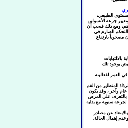
ري
مستوى الطبيعي،
غيير جرعة الأنسولين
م، ومع ذلك فيجب أن
لتحكم الصارم في
مصحوباً بارتفاع
 بالالتهابات
يض بوجود تلك
Pne ويعطى مرة واحدة في العمر لفعاليته
رذاذ المتطاير من الفم
 عام وآخر ، وقد يكون
ية بالتعرف على المرض
 لجرعة سنوية مع بداية
الابتعاد عن مصادر
وعدم إهمال الحالة.