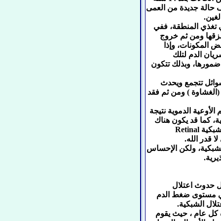
 حالة جديدة من العمى
لغين.
ي تغذي المنطقة، ففي
مزقها ومن ثم خروج
ض المكونات، وإذا
يان الدم لتلك
 ضمورها، وبذلك تتكون
سوائل تتجمع ويحدث
 (الغشاوة ) ومن ثم فقد
الأوعية الدموية نتيجة
، كما قد يكون هناك
نمو الأوعية الدموية داخلها مع حدوث النزيف، وهو ما يؤدي لانفصال الشبكية Retinal
الشبكية، ولكن الإحساس
يرية.
ل حدوث اعتلال
في مستوى ضغط الدم
لال الشبكية.
كل عام ، حيث يقوم